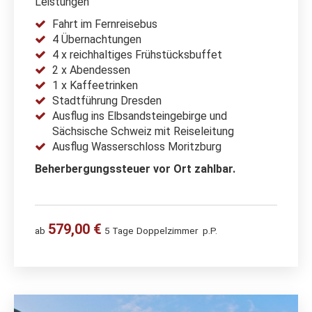
Leistungen
Fahrt im Fernreisebus
4 Übernachtungen
4 x reichhaltiges Frühstücksbuffet
2 x Abendessen
1 x Kaffeetrinken
Stadtführung Dresden
Ausflug ins Elbsandsteingebirge und
Sächsische Schweiz mit Reiseleitung
Ausflug Wasserschloss Moritzburg
Beherbergungssteuer vor Ort zahlbar.
579,00 €
ab
5 Tage
Doppelzimmer
p.P.