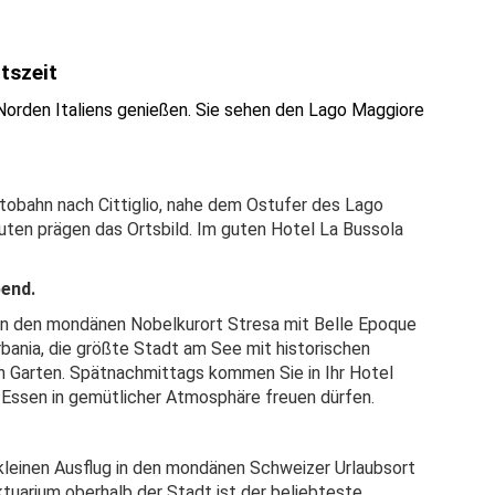
tszeit
 Norden Italiens genießen. Sie sehen den Lago Maggiore
utobahn nach Cittiglio, nahe dem Ostufer des Lago
ten prägen das Ortsbild. Im guten Hotel La Bussola
bend.
hen den mondänen Nobelkurort Stresa mit Belle Epoque
bania, die größte Stadt am See mit historischen
Garten. Spätnachmittags kommen Sie in Ihr Hotel
s Essen in gemütlicher Atmosphäre freuen dürfen.
kleinen Ausflug in den mondänen Schweizer Urlaubsort
uarium oberhalb der Stadt ist der beliebteste