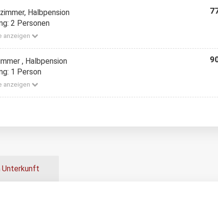
77
zimmer, Halbpension
ng: 2 Personen
e anzeigen
90
immer , Halbpension
ng: 1 Person
e anzeigen
Unterkunft