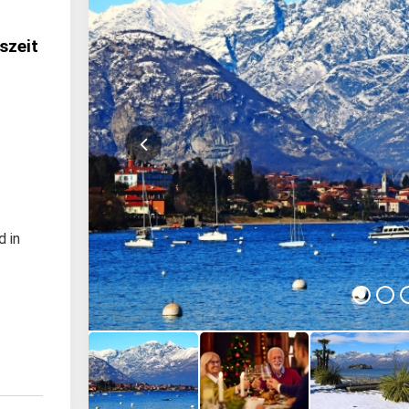
szeit
d in