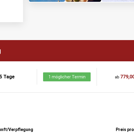
g
5 Tage
779,00
1 möglicher Termin
ab
unft/Verpflegung
Preis pr