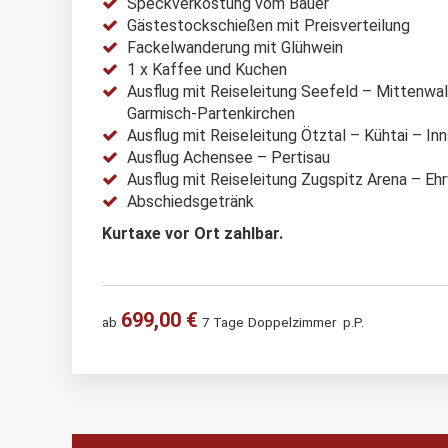
Speckverkostung vom Bauer
Gästestockschießen mit Preisverteilung
Fackelwanderung mit Glühwein
1 x Kaffee und Kuchen
Ausflug mit Reiseleitung Seefeld – Mittenwa
Garmisch-Partenkirchen
Ausflug mit Reiseleitung Ötztal – Kühtai – In
Ausflug Achensee – Pertisau
Ausflug mit Reiseleitung Zugspitz Arena – Eh
Abschiedsgetränk
Kurtaxe vor Ort zahlbar.
699,00 €
ab
7 Tage
Doppelzimmer
p.P.