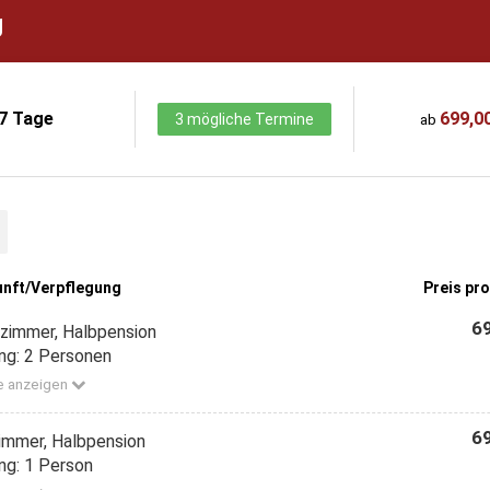
g
7 Tage
699,00
3 mögliche Termine
ab
unft/Verpflegung
Preis pr
69
zimmer, Halbpension
ng: 2 Personen
e anzeigen
69
zimmer, Halbpension
ng: 1 Person