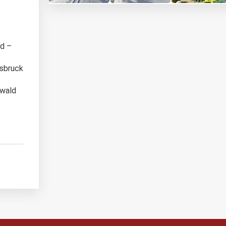
ld –
nsbruck
rwald