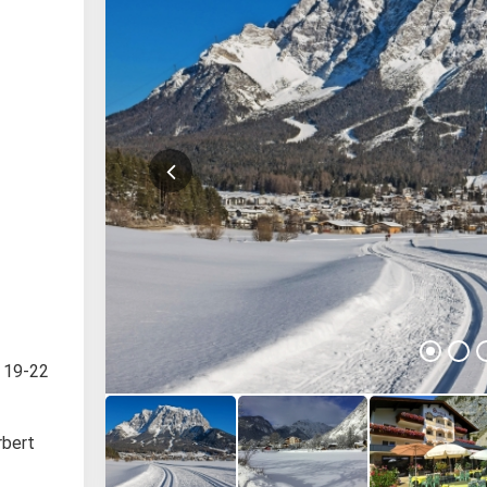
n 19-22
rbert