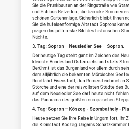
Sie die Prunkbauten an der Ringstraße wie Staat
und Schloss Belvedere, die barocke Sommerresid
schönen Gartenanlage. Sicherlich bleibt Ihnen n
Sie die hufeisenförmige Altstadt Soprons kenn
prägen das pittoreske Bild des historischen Sta
Nächte.
3. Tag: Sopron – Neusiedler See – Sopron.
Der heutige Tag steht ganz im Zeichen des Neus
kleinste Bundesland Österreichs und stets Stre
Berühmt ist das Burgenland vor allem durch se
dem alljährlich die bekannten Mörbischer Seefes
Rundfahrt Eisenstadt, den Römersteinbruch in S
Störche und eine der reizvollsten Städte des Bu
auf dem Neusiedler See darf heute nicht fehlen. 
das Panorama des größten europäischen Stepp
4. Tag: Sopron –
K
ő
szeg
-
Szombathely
-
Heute setzen Sie Ihre Reise in Ungarn fort, Ihr 
die Kleinstadt Kőszeg. Ungarns Schatzkammer l