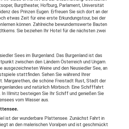
soper, Burgtheater, Hofburg, Parlament, Universität
enz des Prinzen Eugen. Erfreuen Sie sich dort an der
och etwas Zeit für eine erste Erkundungstour, bei der
enlernen können. Zahlreiche bewundernswerte Bauten
dtkerns. Sie beziehen Ihr Hotel für die nächsten zwei
iedler Sees im Burgenland. Das Burgenland ist das
itpunkt zwischen den Ländern Österreich und Ungarn.
ine ausgezeichneten Weine und den Neusiedler See, an
tspiele stattfinden. Sehen Sie während Ihrer
t. Margarethen, die schöne Freistadt Rust, Stadt der
rgenlandes und natürlich Mörbisch. Eine Schifffahrt
In Illmitz besteigen Sie Ihr Schiff und genießen Sie
ensees vom Wasser aus.
 Plattensee.
Ziel ist der wunderbare Plattensee. Zunächst Fahrt in
iegt an den malerischen Voralpen und ist geschmückt