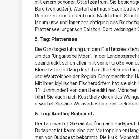
mit einem schönen Stadtzentrum. Sie besichti
Burg (von außen). Weiterfahrt nach Szombathely
Römerzeit eine bedeutende Marktstadt. Stadtbe
Iseum usw. und Innenbesichtigung des Bischofs
Plattensee, ungarisch Balaton. Dort verbringen 
5. Tag: Plat
Die Ganztagesführung um den Plattensee steht
um das "Ungarische Meer". In der Landessprache
beeindruckt schon allein mit seiner Größe von c
Kleinstädte entlang des Ufers. Ihre Reiseleitun
und Wahrzeichen der Region. Die romantische Ha
Mit ihren idyllischen Fischerdörfern hat sie sich
11. Jahrhundert von den Benediktiner-Mönchen ge
führt Sie auch nach Keszthely durch das Wein
erwartet Sie eine Weinverkostung der leckeren 
6. Tag: Ausflug Budapest.
Heute erwartet Sie ein Ausflug nach Budapest. 
Budapest ist kaum eine der Metropolen entlang 
man von Budapest bekommt. Die k.u.k. Monarchie