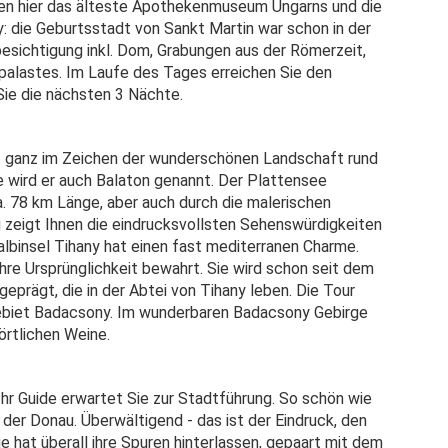
gen hier das älteste Apothekenmuseum Ungarns und die
: die Geburtsstadt von Sankt Martin war schon in der
sichtigung inkl. Dom, Grabungen aus der Römerzeit,
palastes. Im Laufe des Tages erreichen Sie den
Sie die nächsten 3 Nächte.
tensee.
 ganz im Zeichen der wunderschönen Landschaft rund
 wird er auch Balaton genannt. Der Plattensee
a. 78 km Länge, aber auch durch die malerischen
g zeigt Ihnen die eindrucksvollsten Sehenswürdigkeiten
lbinsel Tihany hat einen fast mediterranen Charme.
 ihre Ursprünglichkeit bewahrt. Sie wird schon seit dem
prägt, die in der Abtei von Tihany leben. Die Tour
gebiet Badacsony. Im wunderbaren Badacsony Gebirge
örtlichen Weine.
Ihr Guide erwartet Sie zur Stadtführung. So schön wie
der Donau. Überwältigend - das ist der Eindruck, den
 hat überall ihre Spuren hinterlassen, gepaart mit dem