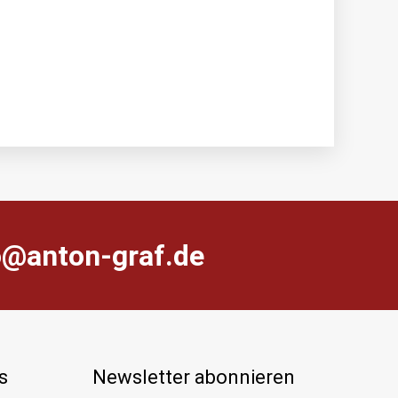
farg-notna@ofni
s
Newsletter abonnieren