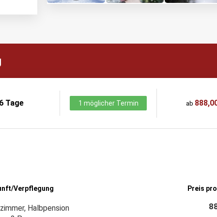
g
6 Tage
888,00
1 möglicher Termin
ab
unft/Verpflegung
Preis pr
88
zimmer, Halbpension