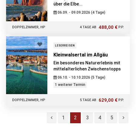
über die Elbe...
06.09. - 09.09.2026 (4 Tage)
488,00 €
DOPPELZIMMER, HP
4 TAGE AB
P.P.
LESERREISEN
Kleinwalsertal im Allgäu
Ein besonderes Naturerlebnis mit
mittelalterlichen Zwischenstopps
06.10. - 10.10.2026 (5 Tage)
1 weiterer Termin
629,00 €
DOPPELZIMMER, HP
5 TAGE AB
P.P.
1
2
3
4
5