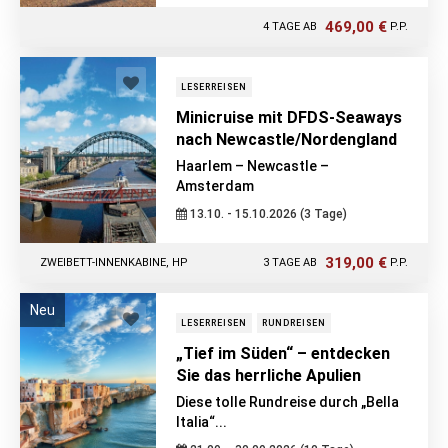
469,00 €
4 TAGE AB
P.P.
2-BETT-KABINE INNEN/ETAGENBETT + DZ, ÜF
LESERREISEN
Minicruise mit DFDS-Seaways
nach Newcastle/Nordengland
Haarlem – Newcastle –
Amsterdam
13.10. - 15.10.2026 (3 Tage)
319,00 €
ZWEIBETT-INNENKABINE, HP
3 TAGE AB
P.P.
Neu
LESERREISEN
RUNDREISEN
„Tief im Süden“ – entdecken
Sie das herrliche Apulien
Diese tolle Rundreise durch „Bella
Italia“...