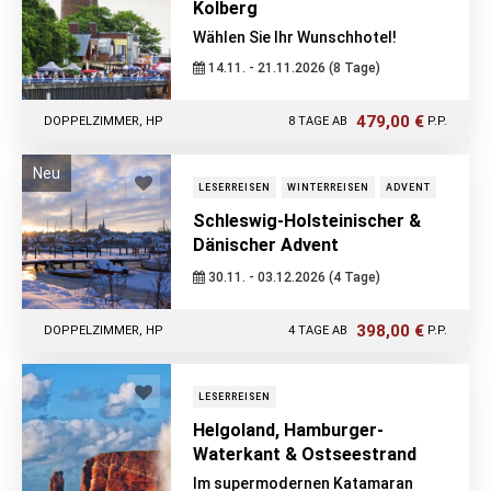
Kolberg
Wählen Sie Ihr Wunschhotel!
14.11. - 21.11.2026 (8 Tage)
479,00 €
DOPPELZIMMER, HP
8 TAGE AB
P.P.
Neu
LESERREISEN
WINTERREISEN
ADVENT
Schleswig-Holsteinischer &
Dänischer Advent
30.11. - 03.12.2026 (4 Tage)
398,00 €
DOPPELZIMMER, HP
4 TAGE AB
P.P.
LESERREISEN
Helgoland, Hamburger-
Waterkant & Ostseestrand
Im supermodernen Katamaran