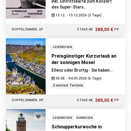
inkl. Eintrittskarte zum Konzert
des Super-Stars...
13.12. - 15.12.2026 (3 Tage)
388,00 €
DOPPELZIMMER, ÜF
3 TAGE AB
P.P.
LESERREISEN
Preisgünstiger Kurzurlaub an
der sonnigen Mosel
Ellenz oder Bruttig - Sie haben...
30.08. - 04.09.2026 (6 Tage)
2 weitere Termine
388,00 €
DOPPELZIMMER, HP
6 TAGE AB
P.P.
LESERREISEN
KURREISEN
Schnupperkurwoche in