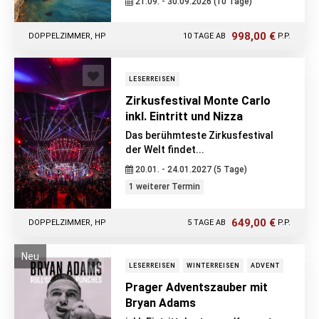
21.09. - 30.09.2026 (10 Tage)
998,00 €
DOPPELZIMMER, HP
10 TAGE AB
P.P.
LESERREISEN
Zirkusfestival Monte Carlo
inkl. Eintritt und Nizza
Das berühmteste Zirkusfestival
der Welt findet...
20.01. - 24.01.2027 (5 Tage)
1 weiterer Termin
649,00 €
DOPPELZIMMER, HP
5 TAGE AB
P.P.
Neu
LESERREISEN
WINTERREISEN
ADVENT
Prager Adventszauber mit
Bryan Adams