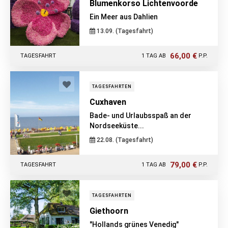
Blumenkorso Lichtenvoorde
Ein Meer aus Dahlien
13.09. (Tagesfahrt)
66,00 €
TAGESFAHRT
1 TAG AB
P.P.
TAGESFAHRTEN
Cuxhaven
Bade- und Urlaubsspaß an der
Nordseeküste...
22.08. (Tagesfahrt)
79,00 €
TAGESFAHRT
1 TAG AB
P.P.
TAGESFAHRTEN
Giethoorn
"Hollands grünes Venedig"