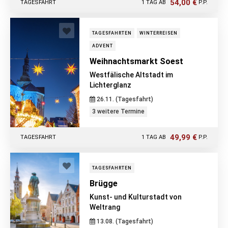
54,00 €
TAGESFAHRT
1 TAG AB
P.P.
TAGESFAHRTEN
WINTERREISEN
ADVENT
Weihnachtsmarkt Soest
Westfälische Altstadt im
Lichterglanz
26.11. (Tagesfahrt)
3 weitere Termine
49,99 €
TAGESFAHRT
1 TAG AB
P.P.
TAGESFAHRTEN
Brügge
Kunst- und Kulturstadt von
Weltrang
13.08. (Tagesfahrt)