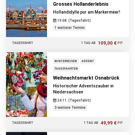
Grosses Hollanderlebnis
Hollandidylle pur am Markermeer!
19.08. (Tagesfahrt)
1 weiterer Termin
109,00 €
TAGESFAHRT
1 TAG AB
P.P.
WINTERREISEN
ADVENT
TAGESFAHRTEN
Weihnachtsmarkt Osnabrück
Historischer Adventszauber in
Niedersachsen
24.11. (Tagesfahrt)
3 weitere Termine
49,99 €
TAGESFAHRT
1 TAG AB
P.P.