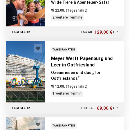
Wilde Tiere & Abenteuer-Safari
22.08. (Tagesfahrt)
2 weitere Termine
129,00 €
TAGESFAHRT
1 TAG AB
P.P.
TAGESFAHRTEN
Meyer Werft Papenburg und
Leer in Ostfriesland
Ozeanriesen und das „Tor
Ostfrieslands“
12.08. (Tagesfahrt)
1 weiterer Termin
69,00 €
TAGESFAHRT
1 TAG AB
P.P.
TAGESFAHRTEN