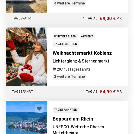
4 weitere Termine
69,00 €
TAGESFAHRT
1 TAG AB
P.P.
WINTERREISEN
ADVENT
TAGESFAHRTEN
Weihnachtsmarkt Koblenz
Lichterglanz & Sternenmarkt
29.11. (Tagesfahrt)
2 weitere Termine
54,99 €
TAGESFAHRT
1 TAG AB
P.P.
TAGESFAHRTEN
Boppard am Rhein
UNESCO-Welterbe Oberes
Mittelrheintal