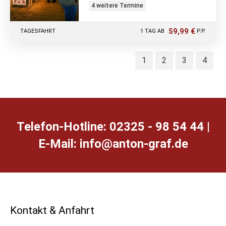
4 weitere Termine
59,99 €
TAGESFAHRT
1 TAG AB
P.P.
1
2
3
4
Telefon-Hotline: 02325 - 98 54 44 |
E-Mail:
ed.farg-notna@ofni
Kontakt & Anfahrt