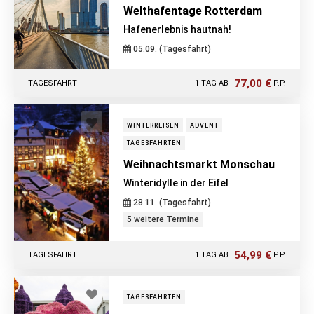
Welthafentage Rotterdam
Hafenerlebnis hautnah!
05.09. (Tagesfahrt)
77,00 €
TAGESFAHRT
1 TAG AB
P.P.
WINTERREISEN
ADVENT
TAGESFAHRTEN
Weihnachtsmarkt Monschau
Winteridylle in der Eifel
28.11. (Tagesfahrt)
5 weitere Termine
54,99 €
TAGESFAHRT
1 TAG AB
P.P.
TAGESFAHRTEN