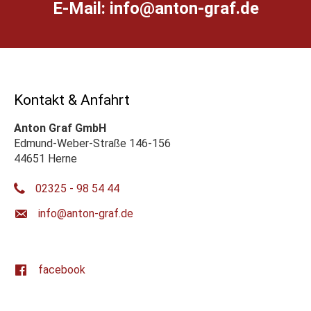
E-Mail:
ed.farg-notna@ofni
Kontakt & Anfahrt
Anton Graf GmbH
Edmund-Weber-Straße 146-156
44651 Herne
02325 - 98 54 44
ed.farg-notna@ofni
facebook