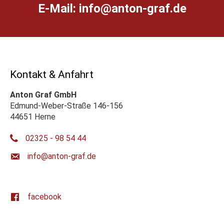
E-Mail:
ed.farg-notna@ofni
Kontakt & Anfahrt
Anton Graf GmbH
Edmund-Weber-Straße 146-156
44651 Herne
02325 - 98 54 44
ed.farg-notna@ofni
facebook