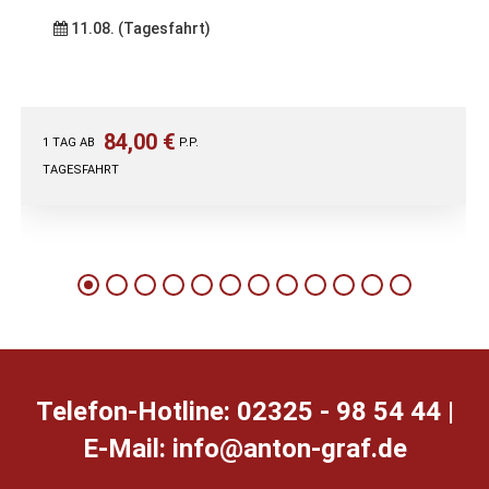
11.08. (Tagesfahrt)
84,00 €
1 TAG AB
P.P.
TAGESFAHRT
Telefon-Hotline: 02325 - 98 54 44 |
E-Mail:
ed.farg-notna@ofni