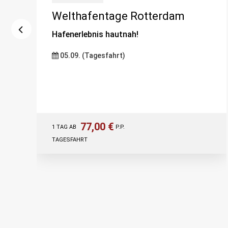
Welthafentage Rotterdam
Hafenerlebnis hautnah!
05.09. (Tagesfahrt)
77,00 €
1 TAG AB
P.P.
TAGESFAHRT