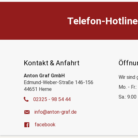
Telefon-Hotline
Kontakt & Anfahrt
Öffnu
Anton Graf GmbH
Wir sind 
Edmund-Weber-Straße 146-156
Mo. - Fr.
44651 Herne
Sa.: 9.00
02325 - 98 54 44
ed.farg-notna@ofni
facebook