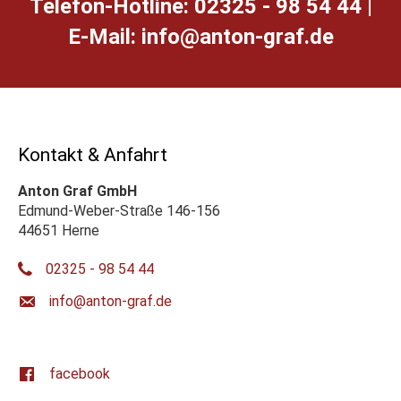
Telefon-Hotline: 02325 - 98 54 44 |
E-Mail:
ed.farg-notna@ofni
Kontakt & Anfahrt
Anton Graf GmbH
Edmund-Weber-Straße 146-156
44651 Herne
02325 - 98 54 44
ed.farg-notna@ofni
facebook