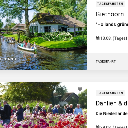
TAGESFAHRTEN
Giethoorn
"Hollands grün
13.08. (Tagesf
DERLANDE
TAGESFAHRT
TAGESFAHRTEN
Dahlien & 
Die Niederlande 
29.08. (Tagesf