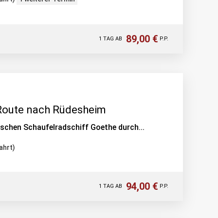
89,00 €
1 TAG AB
P.P.
Route nach Rüdesheim
ischen Schaufelradschiff Goethe durch...
ahrt)
94,00 €
1 TAG AB
P.P.