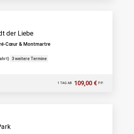
dt der Liebe
cré-Cœur & Montmartre
ahrt)
3 weitere Termine
109,00 €
1 TAG AB
P.P.
Park