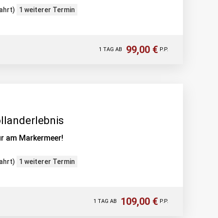
ahrt)
1 weiterer Termin
99,00 €
1 TAG AB
P.P.
llanderlebnis
pur am Markermeer!
ahrt)
1 weiterer Termin
109,00 €
1 TAG AB
P.P.