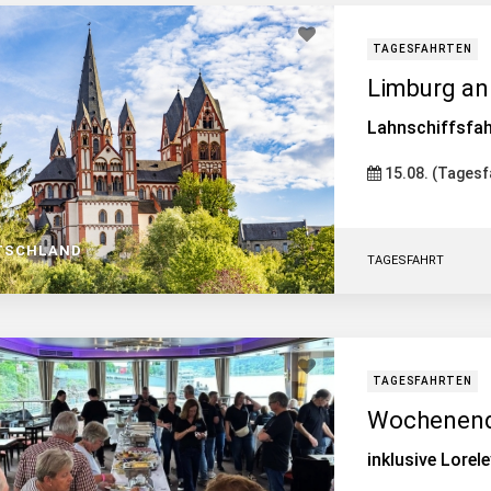
TAGESFAHRTEN
Limburg an
Lahnschiffsfah
15.08. (Tagesf
TSCHLAND
TAGESFAHRT
TAGESFAHRTEN
Wochenend
inklusive Lorel