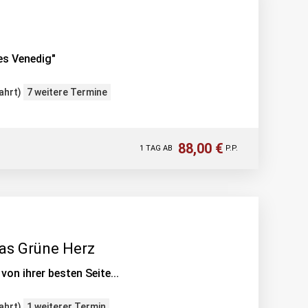
es Venedig"
ahrt)
7 weitere Termine
88,00 €
1 TAG AB
P.P.
das Grüne Herz
von ihrer besten Seite...
ahrt)
1 weiterer Termin