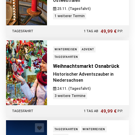
Ostwestfalen
25.11. (Tagesfahrt)
1 weiterer Termin
49,99 €
TAGESFAHRT
1 TAG AB
P.P.
WINTERREISEN
ADVENT
TAGESFAHRTEN
Weihnachtsmarkt Osnabrück
Historischer Adventszauber in
Niedersachsen
24.11. (Tagesfahrt)
3 weitere Termine
49,99 €
TAGESFAHRT
1 TAG AB
P.P.
TAGESFAHRTEN
WINTERREISEN