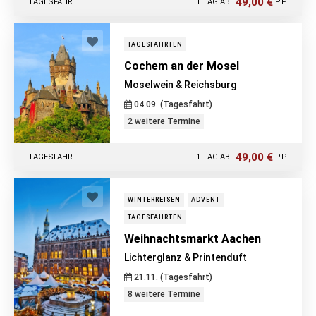
49,00 €
TAGESFAHRT
1 TAG AB
P.P.
TAGESFAHRTEN
Cochem an der Mosel
Moselwein & Reichsburg
04.09. (Tagesfahrt)
2 weitere Termine
49,00 €
TAGESFAHRT
1 TAG AB
P.P.
WINTERREISEN
ADVENT
TAGESFAHRTEN
Weihnachtsmarkt Aachen
Lichterglanz & Printenduft
21.11. (Tagesfahrt)
8 weitere Termine