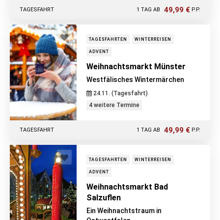
49,99 €
TAGESFAHRT
1 TAG AB
P.P.
TAGESFAHRTEN
WINTERREISEN
ADVENT
Weihnachtsmarkt Münster
Westfälisches Wintermärchen
24.11. (Tagesfahrt)
4 weitere Termine
49,99 €
TAGESFAHRT
1 TAG AB
P.P.
TAGESFAHRTEN
WINTERREISEN
ADVENT
Weihnachtsmarkt Bad
Salzuflen
Ein Weihnachtstraum in