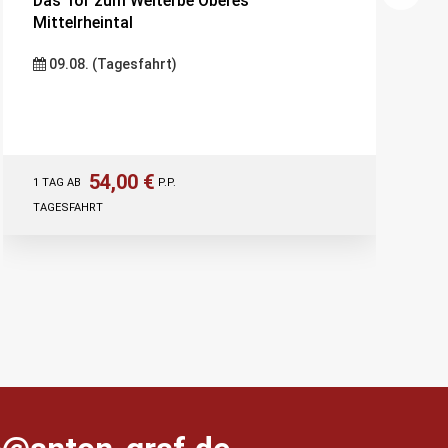
Das Tor zum Welterbe Oberes
Mittelrheintal
09.08. (Tagesfahrt)
54,00 €
1 TAG AB
P.P.
TAGESFAHRT