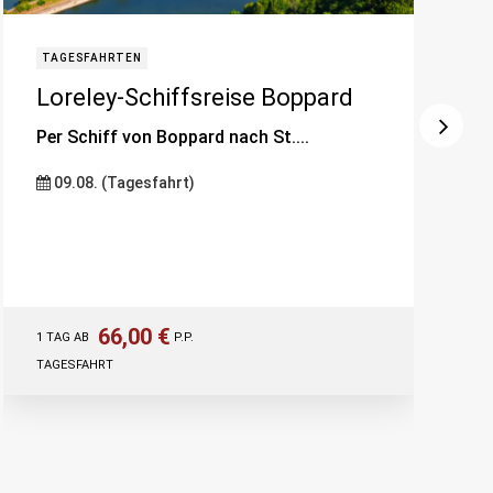
TAGESFAHRTEN
Loreley-Schiffsreise Boppard
Per Schiff von Boppard nach St....
09.08. (Tagesfahrt)
66,00 €
1 TAG AB
P.P.
TAGESFAHRT