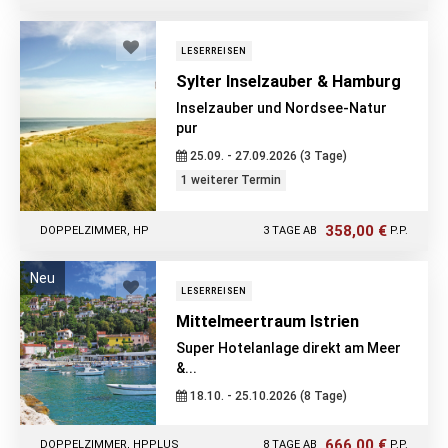
LESERREISEN
Sylter Inselzauber & Hamburg
Inselzauber und Nordsee-Natur
pur
25.09. - 27.09.2026 (3 Tage)
1 weiterer Termin
358,00 €
DOPPELZIMMER, HP
3 TAGE AB
P.P.
Neu
LESERREISEN
Mittelmeertraum Istrien
Super Hotelanlage direkt am Meer
&...
18.10. - 25.10.2026 (8 Tage)
666,00 €
DOPPELZIMMER, HPPLUS
8 TAGE AB
P.P.