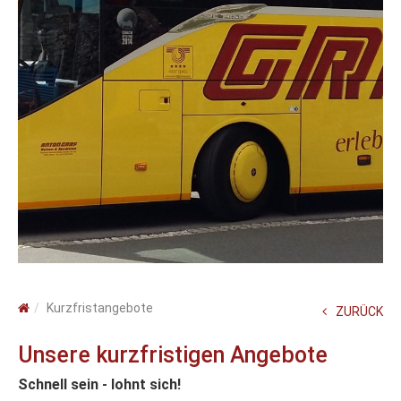
Kurzfristangebote
ZURÜCK
Unsere kurzfristigen Angebote
Schnell sein - lohnt sich!