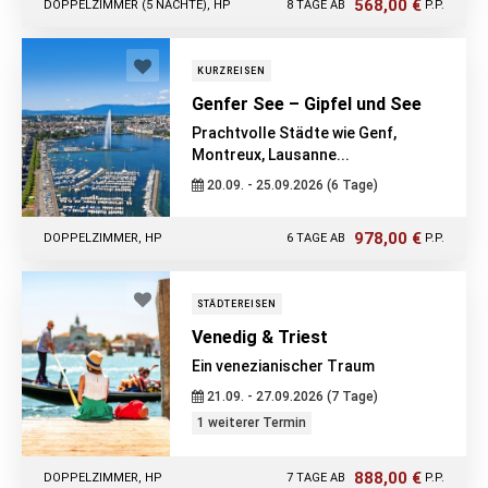
568,00 €
DOPPELZIMMER (5 NÄCHTE), HP
8 TAGE AB
P.P.
KURZREISEN
Genfer See – Gipfel und See
Prachtvolle Städte wie Genf,
Montreux, Lausanne...
20.09. - 25.09.2026 (6 Tage)
978,00 €
DOPPELZIMMER, HP
6 TAGE AB
P.P.
STÄDTEREISEN
Venedig & Triest
Ein venezianischer Traum
21.09. - 27.09.2026 (7 Tage)
1 weiterer Termin
888,00 €
DOPPELZIMMER, HP
7 TAGE AB
P.P.