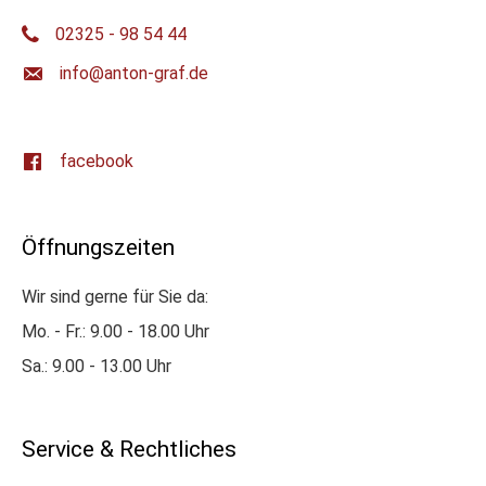
02325 - 98 54 44
ed.farg-notna@ofni
facebook
Öffnungszeiten
Wir sind gerne für Sie da:
Mo. - Fr.: 9.00 - 18.00 Uhr
Sa.: 9.00 - 13.00 Uhr
Service & Rechtliches