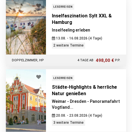
LESERREISEN
Inselfaszination Sylt XXL &
Hamburg
Inselfeeling erleben
13.08. - 16.08.2026 (4 Tage)
2 weitere Termine
498,00 €
DOPPELZIMMER, HP
4 TAGE AB
P.P.
LESERREISEN
Städte-Highlights & herrliche
Natur genießen
Weimar - Dresden - Panoramafahrt
Vogtland...
20.08. - 23.08.2026 (4 Tage)
3 weitere Termine