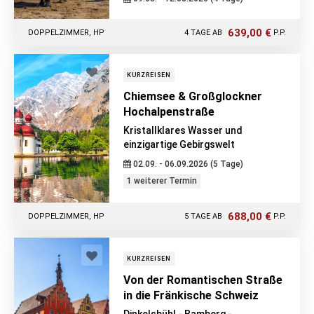
639,00 €
DOPPELZIMMER, HP
4 TAGE AB
P.P.
KURZREISEN
Chiemsee & Großglockner
Hochalpenstraße
Kristallklares Wasser und
einzigartige Gebirgswelt
02.09. - 06.09.2026 (5 Tage)
1 weiterer Termin
688,00 €
DOPPELZIMMER, HP
5 TAGE AB
P.P.
KURZREISEN
Von der Romantischen Straße
in die Fränkische Schweiz