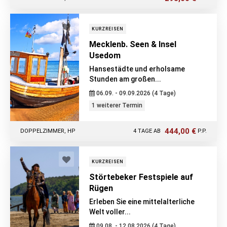
KURZREISEN
Mecklenb. Seen & Insel
Usedom
Hansestädte und erholsame
Stunden am großen...
06.09. - 09.09.2026 (4 Tage)
1 weiterer Termin
444,00 €
DOPPELZIMMER, HP
4 TAGE AB
P.P.
KURZREISEN
Störtebeker Festspiele auf
Rügen
Erleben Sie eine mittelalterliche
Welt voller...
09.08. - 12.08.2026 (4 Tage)