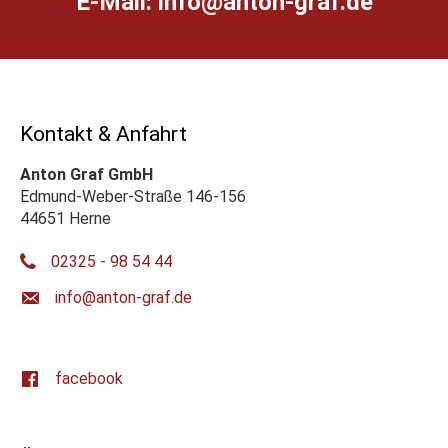
E-Mail:
ed.farg-notna@ofni
Kontakt & Anfahrt
Anton Graf GmbH
Edmund-Weber-Straße 146-156
44651 Herne
02325 - 98 54 44
ed.farg-notna@ofni
facebook