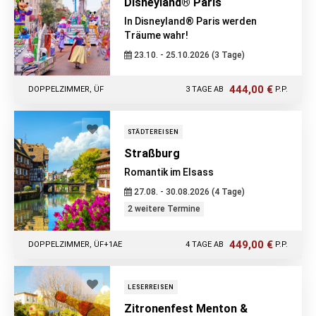
Disneyland® Paris
In Disneyland® Paris werden
Träume wahr!
23.10. - 25.10.2026 (3 Tage)
444,00 €
DOPPELZIMMER, ÜF
3 TAGE AB
P.P.
STÄDTEREISEN
Straßburg
Romantik im Elsass
27.08. - 30.08.2026 (4 Tage)
2 weitere Termine
449,00 €
DOPPELZIMMER, ÜF+1AE
4 TAGE AB
P.P.
LESERREISEN
Zitronenfest Menton &