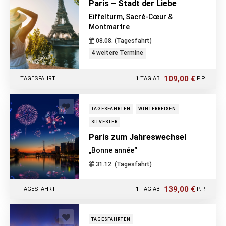
Paris – Stadt der Liebe
Eiffelturm, Sacré-Cœur &
Montmartre
08.08. (Tagesfahrt)
4 weitere Termine
109,00 €
TAGESFAHRT
1 TAG AB
P.P.
TAGESFAHRTEN
WINTERREISEN
SILVESTER
Paris zum Jahreswechsel
„Bonne année“
31.12. (Tagesfahrt)
139,00 €
TAGESFAHRT
1 TAG AB
P.P.
TAGESFAHRTEN