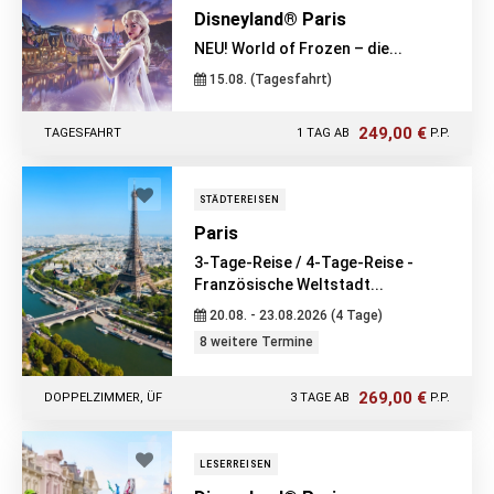
Disneyland® Paris
NEU! World of Frozen – die...
15.08. (Tagesfahrt)
249,00 €
TAGESFAHRT
1 TAG AB
P.P.
STÄDTEREISEN
Paris
3-Tage-Reise / 4-Tage-Reise -
Französische Weltstadt...
20.08. - 23.08.2026 (4 Tage)
8 weitere Termine
269,00 €
DOPPELZIMMER, ÜF
3 TAGE AB
P.P.
LESERREISEN