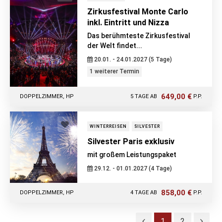
Zirkusfestival Monte Carlo
inkl. Eintritt und Nizza
Das berühmteste Zirkusfestival
der Welt findet...
20.01. - 24.01.2027 (5 Tage)
1 weiterer Termin
649,00 €
DOPPELZIMMER, HP
5 TAGE AB
P.P.
WINTERREISEN
SILVESTER
Silvester Paris exklusiv
mit großem Leistungspaket
29.12. - 01.01.2027 (4 Tage)
858,00 €
DOPPELZIMMER, HP
4 TAGE AB
P.P.
1
2