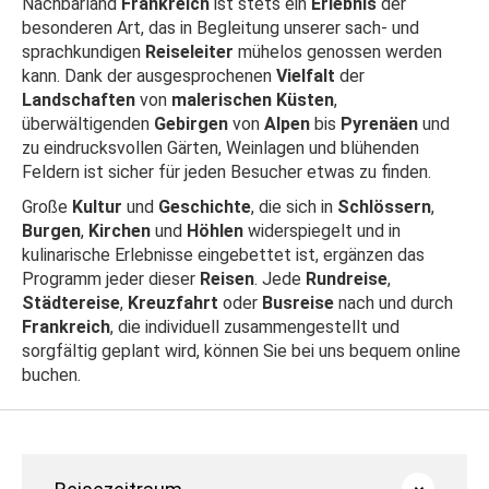
Nachbarland
Frankreich
ist stets ein
Erlebnis
der
besonderen Art, das in Begleitung unserer sach- und
sprachkundigen
Reiseleiter
mühelos genossen werden
kann. Dank der ausgesprochenen
Vielfalt
der
Landschaften
von
malerischen Küsten
,
überwältigenden
Gebirgen
von
Alpen
bis
Pyrenäen
und
zu eindrucksvollen Gärten, Weinlagen und blühenden
Feldern ist sicher für jeden Besucher etwas zu finden.
Große
Kultur
und
Geschichte
, die sich in
Schlössern
,
Burgen
,
Kirchen
und
Höhlen
widerspiegelt und in
kulinarische Erlebnisse eingebettet ist, ergänzen das
Programm jeder dieser
Reisen
. Jede
Rundreise
,
Städtereise
,
Kreuzfahrt
oder
Busreise
nach und durch
Frankreich
, die individuell zusammengestellt und
sorgfältig geplant wird, können Sie bei uns bequem online
buchen.