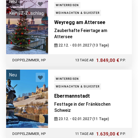
Neu
WINTERREISEN
Kein EZ-Zuschlag
WEIHNACHTEN & SILVESTER
Weyregg am Attersee
Zauberhafte Feiertage am
Attersee
22.12. - 03.01.2027 (13 Tage)
1.849,00 €
DOPPELZIMMER, HP
13 TAGE AB
P.P.
Neu
WINTERREISEN
WEIHNACHTEN & SILVESTER
Ebermannstadt
Festtage in der Fränkischen
Schweiz
23.12. - 02.01.2027 (11 Tage)
1.639,00 €
DOPPELZIMMER, HP
11 TAGE AB
P.P.