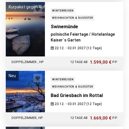
Kurpaket gegen Aufpreis zubuchbar!
WINTERREISEN
WEIHNACHTEN & SILVESTER
Swinemünde
polnische Feiertage / Hotelanlage
Kaiser´s Garten
22.12. - 02.01.2027 (12 Tage)
1.599,00 €
DOPPELZIMMER , HP
12 TAGE AB
P.P.
Neu
WINTERREISEN
WEIHNACHTEN & SILVESTER
Bad Griesbach im Rottal
23.12. - 03.01.2027 (12 Tage)
1.669,00 €
DOPPELZIMMER, HP
12 TAGE AB
P.P.