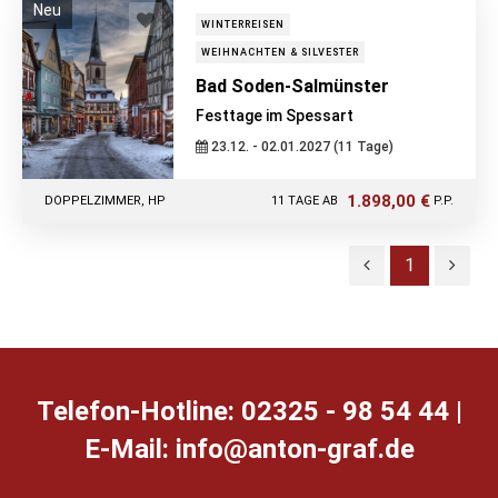
Neu
WINTERREISEN
WEIHNACHTEN & SILVESTER
Bad Soden-Salmünster
Festtage im Spessart
23.12. - 02.01.2027 (11 Tage)
1.898,00 €
DOPPELZIMMER, HP
11 TAGE AB
P.P.
1
Telefon-Hotline: 02325 - 98 54 44 |
E-Mail:
ed.farg-notna@ofni