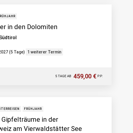
RÜHJAHR
er in den Dolomiten
Südtirol
.2027 (5 Tage)
1 weiterer Termin
459,00 €
5 TAGE AB
P.P.
NTERREISEN
FRÜHJAHR
 Gipfelträume in der
weiz am Vierwaldstätter See