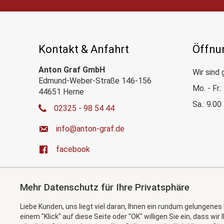
Kontakt & Anfahrt
Öffnu
Anton Graf GmbH
Wir sind 
Edmund-Weber-Straße 146-156
Mo. - Fr.
44651 Herne
Sa.: 9.00
02325 - 98 54 44
ed.farg-notna@ofni
facebook
Mehr Datenschutz für Ihre Privatsphäre
Liebe Kunden, uns liegt viel daran, Ihnen ein rundum gelungenes
einem "Klick" auf diese Seite oder "OK" willigen Sie ein, dass wir