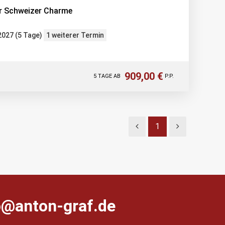
ler Schweizer Charme
.2027 (5 Tage)
1 weiterer Termin
909,00 €
5 TAGE AB
P.P.
1
farg-notna@ofni